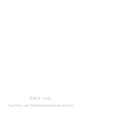
ÜBER UNS
Der Chor der Dreifaltigkeitskirche Bülach
besteht zurzeit aus rund vierzig begeisterten