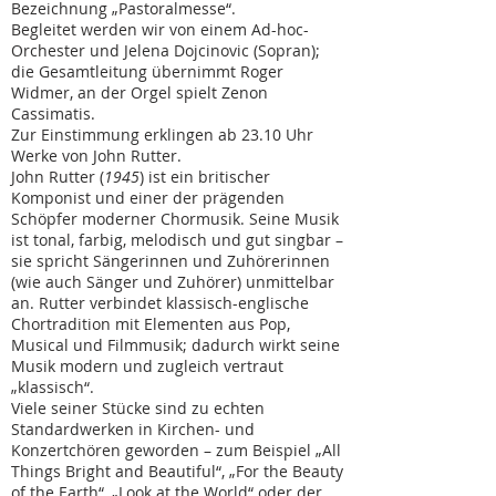
Bezeichnung „Pastoralmesse“.
Begleitet werden wir von einem Ad-hoc-
Orchester und Jelena Dojcinovic (Sopran);
die Gesamtleitung übernimmt Roger
Widmer, an der Orgel spielt Zenon
Cassimatis.
Zur Einstimmung erklingen ab 23.10 Uhr
Werke von John Rutter.
John Rutter (
1945
) ist ein britischer
Komponist und einer der prägenden
Schöpfer moderner Chormusik. Seine Musik
ist tonal, farbig, melodisch und gut singbar –
sie spricht Sängerinnen und Zuhörerinnen
(wie auch Sänger und Zuhörer) unmittelbar
an. Rutter verbindet klassisch-englische
Chortradition mit Elementen aus Pop,
Musical und Filmmusik; dadurch wirkt seine
Musik modern und zugleich vertraut
„klassisch“.
Viele seiner Stücke sind zu echten
Standardwerken in Kirchen- und
Konzertchören geworden – zum Beispiel „All
Things Bright and Beautiful“, „For the Beauty
of the Earth“, „Look at the World“ oder der