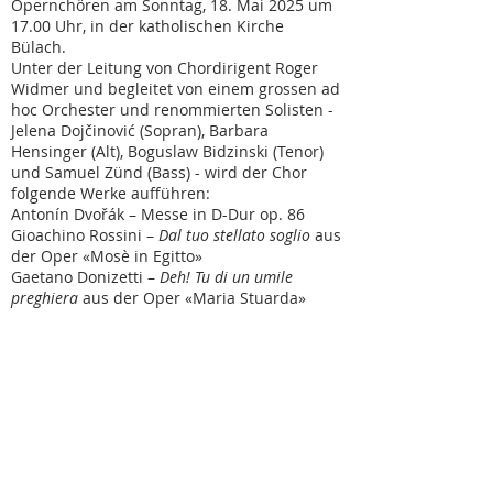
Opernchören am Sonntag, 18. Mai 2025 um
17.00 Uhr, in der katholischen Kirche
Bülach.
Unter der Leitung von Chordirigent Roger
Widmer und begleitet von einem grossen ad
hoc Orchester und renommierten Solisten -
Jelena Dojčinović (Sopran), Barbara
Hensinger (Alt), Boguslaw Bidzinski (Tenor)
und Samuel Zünd (Bass) - wird der Chor
folgende Werke aufführen:
Antonín Dvořák – Messe in D-Dur op. 86
Gioachino Rossini –
Dal tuo stellato soglio
aus
der Oper «Mosè in Egitto»
Gaetano Donizetti –
Deh! Tu di un umile
preghiera
aus der Oper «Maria Stuarda»
Vincenzo Bellini –
Ciel! Qual procella orribile
,
Coro d’introduzione aus der oper «Il Pirata»
Vincenzo Bellini –
Norma viene
und
Casta
Diva
aus der Oper «Norma»
Giuseppe Verdi –
Va, pensiero
, Chor der
Gefangenen aus der Oper «Nabucco»
Tickets können ab sofort auf Ticketino
bezogen werden.
https://www.ticketino.com/de/Event/Konzert-