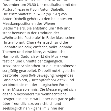
Dezember um 23.30 Uhr musikalisch mit der
Pastoralmesse in F
von Anton Diabelli.
Die
Pastoralmesse in F-Dur
(op. 147) von
Anton Diabelli gehört zu den beliebtesten
Messkompositionen des Wiener
Biedermeiers. Sie entstand um 1846 und
steht bewusst in der Tradition der
„Weihnachts-Pastorale“ in F, der klassischen
Hirten-Tonart. Charakteristisch sind die
liedhafte Melodik, einfache, volksliednahe
Themen und eine klare, verständliche
Harmonik. Dadurch wirkt die Musik warm,
festlich und unmittelbar zugänglich.
Trotz ihrer Schlichtheit ist die Pastoralmesse
sorgfältig gearbeitet: Diabelli nutzt typische
pastorale Topoi (6/8-Bewegung, wiegendes
Ländler-Kolorit, „Hirtenpfeifen“-Gestik) und
verbindet sie mit der liturgischen Form
einer Missa solemnis. Die Messe eignet sich
deshalb besonders für weihnachtliche
Festgottesdienste, wirkt aber das ganze Jahr
über freundlich, zuversichtlich und
seelsorglich nah – ganz im Sinne der